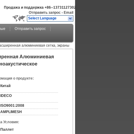
Продажа и поддержка
+86--13731127302
Отправить запрос
-
Email
Select Language
ные
Отправить запрос
расширенная алюминиевая сетка, экраны
ширенная Алюминиевая
ноакустическое
мация о продукте:
Китай
IDECO
ISO9001:2008
AMPLIMESH
а Условия:
Паллет