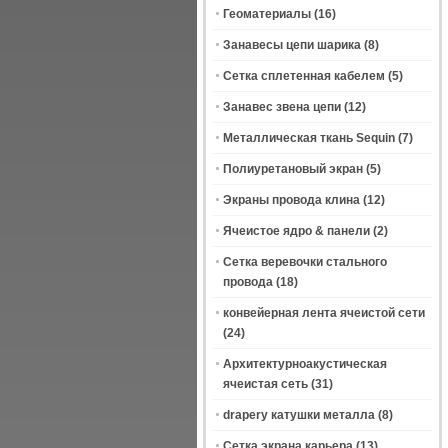
Геоматериалы
(16)
Занавесы цепи шарика
(8)
Сетка сплетенная кабелем
(5)
Занавес звена цепи
(12)
Металлическая ткань Sequin
(7)
Полиуретановый экран
(5)
Экраны провода клина
(12)
Ячеистое ядро & панели
(2)
Сетка веревочки стального
провода
(18)
конвейерная лента ячеистой сети
(24)
Архитектурноакустическая
ячеистая сеть
(31)
drapery катушки металла
(8)
Сетка экрана карьера
(13)