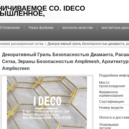
НИЧИВАЕМОЕ CO. IDECO
ЫШЛЕННОЕ,
О Компании
Наша фабрика
контроль качества
контактные дан
иевая расширенная сетка
Декоративный гриль безопасностью диаманта, 
стическое Ampliscreen
Декоративный Гриль Безопасностью Диаманта, Рас
Сетка, Экраны Безопасностью Amplimesh, Архитектур
Ampliscreen
Подробная инфор
Место 
происхождения:
Фирменное 
наименование:
Сертификация:
Номер модели:
Оплата и доставк
Упаковывая 
детали: