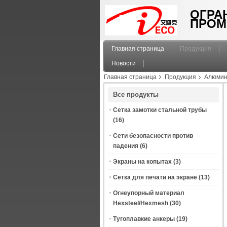
ОГРА
ПРОМ
Главная страница
Продукция
Новости
Главная страница
Продукция
Алюмин
безопасностью Amplimesh, архитектурноаку
Все продукты
Сетка замотки стальной трубы
(16)
Сети безопасности против
падения
(6)
Экраны на копытах
(3)
Сетка для печати на экране
(13)
Огнеупорный материал
Hexsteel/Hexmesh
(30)
Тугоплавкие анкеры
(19)