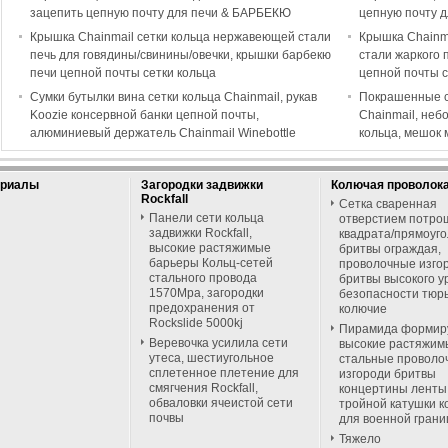
зацепить цепную почту для печи & БАРБЕКЮ
цепную почту д
Крышка Chainmail сетки кольца нержавеющей стали
Крышка Chainm
печь для говядины/свинины/овечки, крышки барбекю
стали жаркого 
печи цепной почты сетки кольца
цепной почты с
Сумки бутылки вина сетки кольца Chainmail, рукав
Покрашенные с
Koozie консервной банки цепной почты,
Chainmail, неб
алюминиевый держатель Chainmail Winebottle
кольца, мешок 
ериалы
Загородки задвижки
Колючая проволок
Rockfall
Сетка сваренная
Панели сети кольца
отверстием потро
задвижки Rockfall,
квадрата/прямоуго
высокие растяжимые
бритвы ограждая,
барьеры Кольц-сетей
проволочные изго
стального провода
бритвы высокого у
1570Mpa, загородки
безопасности тюр
предохранения от
колючие
Rockslide 5000kj
Пирамида формир
Веревочка усилила сети
высокие растяжим
утеса, шестиугольное
стальные проволо
сплетенное плетение для
изгороди бритвы
смягчения Rockfall,
концертины ленты
обваловки ячеистой сети
тройной катушки 
почвы
для военной гран
Тяжело