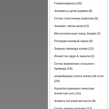
Геоматериалы
(16)
Занавесы цепи шарика
(8)
Сетка сплетенная кабелем
(5)
Занавес звена цепи
(12)
Металлическая ткань Sequin
(7)
Полиуретановый экран
(5)
Экраны провода клина
(12)
Ячеистое ядро & панели
(2)
Сетка веревочки стального
провода
(18)
конвейерная лента ячеистой сети
(24)
Архитектурноакустическая
ячеистая сеть
(31)
drapery катушки металла
(8)
Сетка экрана карьера
(13)