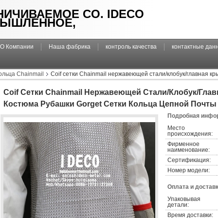
НИЧИВАЕМОЕ CO. IDECO
ЫШЛЕННОЕ,
О Компании
Наша фабрика
контроль качества
контактные дан
ольца Chainmail
Coif сетки Chainmail нержавеющей стали/клобук/главная к
Coif Сетки Chainmail Нержавеющей Стали/клобук/гла
Костюма Рубашки Gorget Сетки Кольца Цепной Почты
Подробная инфор
Место 
происхождения:
Фирменное 
наименование:
Сертификация:
Номер модели:
Оплата и доставк
Упаковывая 
детали:
Время доставки: