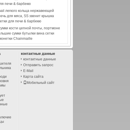
ля печи & барбекю
ail легкого кольца нержавеющей
печь для мяса, SS звенит крышка
етки для печи & барбекю
умки кости цепной почты, портмоне
ольшие сумки бутылки вина сетки
монетки Chainmaille
а
контактные данные
контактные данные
шителя
Отправить запрос
льника
E-Mail
роди
Карта сайта
ровня
Мобильный сайт
ьмы
ует
ые
чные
колючие
ицы