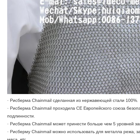
· Рисберма Chainmail сделанная из нержавеющей стали 100%.
· Рисберма Chainmail проходила CE Европейского союза безоп
подлинности.
· Рисберма Chainmail может принести больше чем 5 уровней з
· Рисберму Chainmail можно использовать для металла режа, з
мяса, etc.