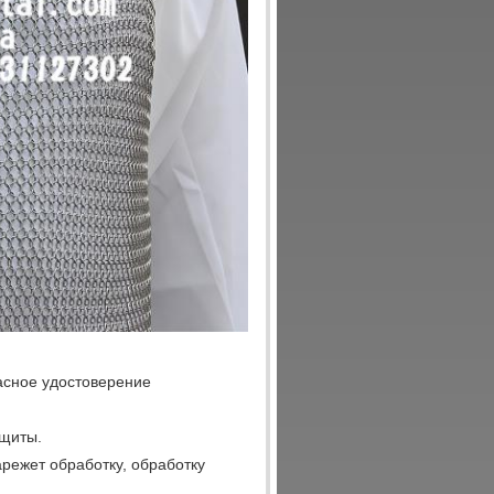
асное удостоверение
ащиты.
арежет обработку, обработку