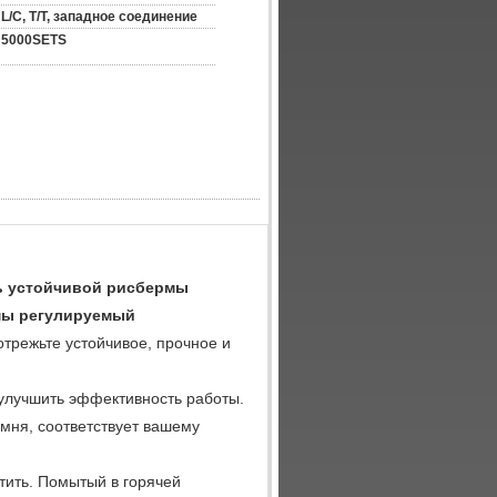
L/C, T/T, западное соединение
5000SETS
ь устойчивой рисбермы
рмы регулируемый
трежьте устойчивое, прочное и
 улучшить эффективность работы.
мня, соответствует вашему
стить. Помытый в горячей