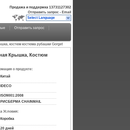
Продажа и поддержка
13731127302
Отправить запрос
-
Email
Select Language
ные
Отправить запрос
рышка, костюм костюма рубашки Gorget
вная Крышка, Костюм
мация о продукте:
Китай
IDECO
ISO9001:2008
РИСБЕРМА CHAINMAIL
а Условия:
Коробка
20 дней