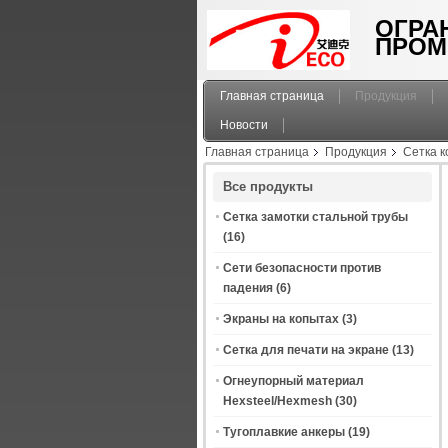
ОГРА
ПРОМ
Главная страница
Продукция
Новости
Главная страница
Продукция
Сетка к
сетки кольца цепной почты
Все продукты
Сетка замотки стальной трубы
(16)
Сети безопасности против
падения
(6)
Экраны на копытах
(3)
Сетка для печати на экране
(13)
Огнеупорный материал
Hexsteel/Hexmesh
(30)
Тугоплавкие анкеры
(19)