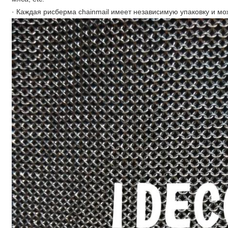
· Каждая рисберма chainmail имеет независимую упаковку и мо