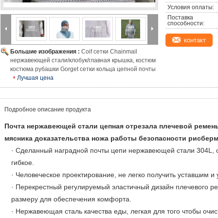
Условия оплаты:
Поставка 
способности:
контакт
Большие изображения :
Coif сетки Chainmail
нержавеющей стали/клобук/главная крышка, костюм
костюма рубашки Gorget сетки кольца цепной почты
Лучшая цена
Подробное описание продукта
Почта нержавеющей стали цепная отрезала плечевой ремен
мясника доказательства ножа работы безопасности рисбе
· Сделанный наградной почты цепи нержавеющей стали 304L, о
гибкое.
· Человеческое проектирование, не легко получить уставшим и
· Перекрестный регулируемый эластичный дизайн плечевого ре
размеру для обеспечения комфорта.
· Нержавеющая сталь качества еды, легкая для того чтобы очи