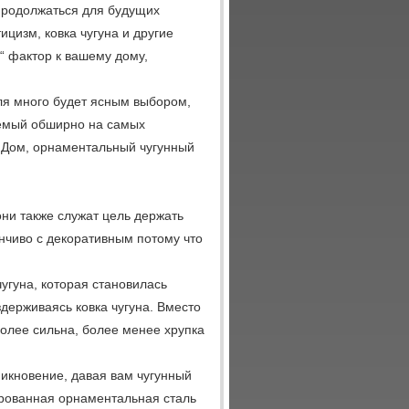
продолжаться для будущих
ицизм, ковка чугуна и другие
“ фактор к вашему дому,
ля много будет ясным выбором,
зуемый обширно на самых
й Дом, орнаментальный чугунный
ни также служат цель держать
нчиво с декоративным потому что
угуна, которая становилась
здерживаясь ковка чугуна. Вместо
более сильна, более менее хрупка
икновение, давая вам чугунный
ированная орнаментальная сталь