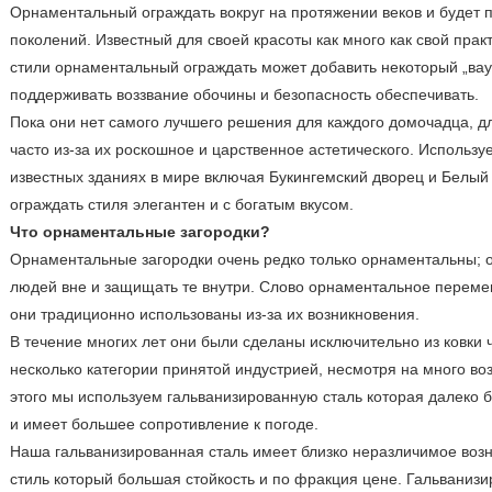
Орнаментальный ограждать вокруг на протяжении веков и будет 
поколений. Известный для своей красоты как много как свой практ
стили орнаментальный ограждать может добавить некоторый „вау
поддерживать воззвание обочины и безопасность обеспечивать.
Пока они нет самого лучшего решения для каждого домочадца, д
часто из-за их роскошное и царственное астетического. Исполь
известных зданиях в мире включая Букингемский дворец и Белы
ограждать стиля элегантен и с богатым вкусом.
Что орнаментальные загородки?
Орнаментальные загородки очень редко только орнаментальны; о
людей вне и защищать те внутри. Слово орнаментальное переме
они традиционно использованы из-за их возникновения.
В течение многих лет они были сделаны исключительно из ковки ч
несколько категории принятой индустрией, несмотря на много во
этого мы используем гальванизированную сталь которая далеко 
и имеет большее сопротивление к погоде.
Наша гальванизированная сталь имеет близко неразличимое возн
стиль который большая стойкость и по фракция цене. Гальваниз