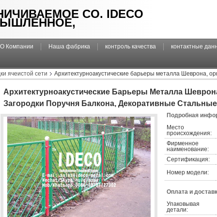
НИЧИВАЕМОЕ CO. IDECO
ЫШЛЕННОЕ,
О Компании
Наша фабрика
контроль качества
контактные дан
ки ячеистой сети
Архитектурноакустические барьеры металла Шеврона, ор
Архитектурноакустические Барьеры Металла Шеврон
Загородки Поручня Балкона, Декоративные Стальные
Подробная инфор
Место 
происхождения:
Фирменное 
наименование:
Сертификация:
Номер модели:
Оплата и доставк
Упаковывая 
детали: