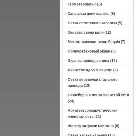
Геоматериалы
(16)
Занавесы цепи шарика
(8)
Сетка сплетенная кабелем
(5)
Занавес звена цепи
(12)
Металлическая ткань Sequin
(7)
Полиуретановый экран
(5)
Экраны провода клина
(12)
Ячеистое ядро & панели
(2)
Сетка веревочки стального
провода
(18)
конвейерная лента ячеистой сети
(24)
Архитектурноакустическая
ячеистая сеть
(31)
drapery катушки металла
(8)
Сетка экрана карьера
(13)