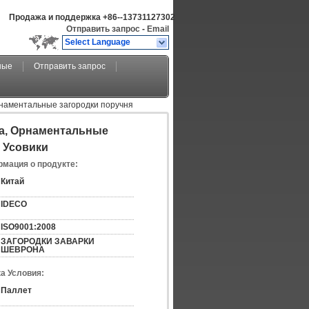
Продажа и поддержка
+86--13731127302
Отправить запрос
-
Email
Select Language
ные
Отправить запрос
наментальные загородки поручня
а, Орнаментальные
 Усовики
мация о продукте:
Китай
IDECO
ISO9001:2008
ЗАГОРОДКИ ЗАВАРКИ 
ШЕВРОНА
а Условия:
Паллет