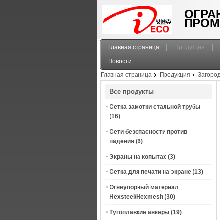
ОГРА
ПРОМ
Главная страница
Продукция
Новости
Главная страница
Продукция
Загород
балкона, декоративные стальные усовики
Все продукты
Сетка замотки стальной трубы
(16)
Сети безопасности против
падения
(6)
Экраны на копытах
(3)
Сетка для печати на экране
(13)
Огнеупорный материал
Hexsteel/Hexmesh
(30)
Тугоплавкие анкеры
(19)