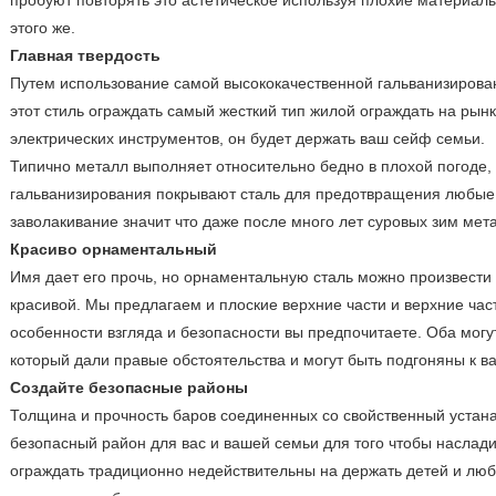
пробуют повторять это астетическое используя плохие материалы
этого же.
Главная твердость
Путем использование самой высококачественной гальванизирован
этот стиль ограждать самый жесткий тип жилой ограждать на рын
электрических инструментов, он будет держать ваш сейф семьи.
Типично металл выполняет относительно бедно в плохой погоде,
гальванизирования покрывают сталь для предотвращения любые 
заволакивание значит что даже после много лет суровых зим ме
Красиво орнаментальный
Имя дает его прочь, но орнаментальную сталь можно произвести 
красивой. Мы предлагаем и плоские верхние части и верхние част
особенности взгляда и безопасности вы предпочитаете. Оба могу
который дали правые обстоятельства и могут быть подгоняны к 
Создайте безопасные районы
Толщина и прочность баров соединенных со свойственный устана
безопасный район для вас и вашей семьи для того чтобы наслади
ограждать традиционно недействительны на держать детей и люб